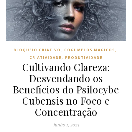
,
,
BLOQUEIO CRIATIVO
COGUMELOS MÁGICOS
,
CRIATIVIDADE
PRODUTIVIDADE
Cultivando Clareza:
Desvendando os
Benefícios do Psilocybe
Cubensis no Foco e
Concentração
junho 1, 2023