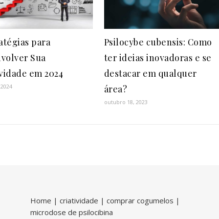
atégias para
Psilocybe cubensis: Como
volver Sua
ter ideias inovadoras e se
ividade em 2024
destacar em qualquer
 2024
área?
outubro 18, 2023
Home
|
criatividade
|
comprar cogumelos
|
microdose de psilocibina