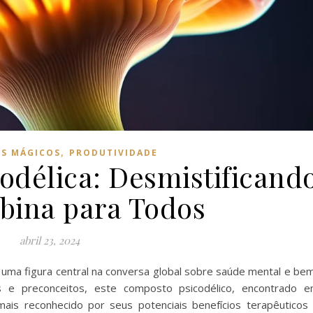
,
S MÁGICOS
PRODUTIVIDADE
odélica: Desmistificand
ibina para Todos
abril 23, 2024
 uma figura central na conversa global sobre saúde mental e be
s e preconceitos, este composto psicodélico, encontrado 
is reconhecido por seus potenciais benefícios terapêuticos